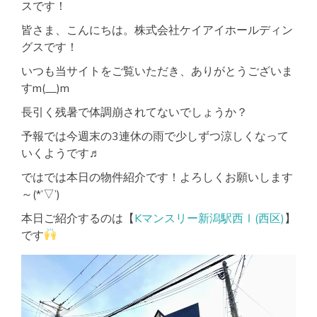
ス・
スです！
ト
イ
皆さま、こんにちは。株式会社ケイアイホールディン
レ
グスです！
別】
オ
いつも当サイトをご覧いただき、ありがとうございま
ー
すm(__)m
ト
ロ
長引く残暑で体調崩されてないでしょうか？
ッ
ク
予報では今週末の3連休の雨で少しずつ涼しくなって
付
いくようです♬
♪
ではでは本日の物件紹介です！よろしくお願いします
～(*’▽’)
本日ご紹介するのは【
Kマンスリー新潟駅西Ⅰ(西区)
】
です