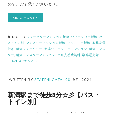
ので、ご了承くださいませ。
READ MORE
TAGGED
ウィークリーマンション新潟
,
ウィークリー新潟
,
バ
ストイレ別
,
マンスリーマンション新潟
,
マンスリー新潟
,
家具家電
付き
,
新潟ウィークリー
,
新潟ウィークリーマンション
,
新潟マンス
リー
,
新潟マンスリーマンション
,
水道光熱費無料
,
駐車場完備
ON
LEAVE A COMMENT
新
潟
市
西
WRITTEN BY
STAFFNIIGATA
06
9月
2024
,
区
【バ
ス・
新潟駅まで徒歩8分☆彡【バス・
ト
トイレ別】
イ
レ
別】