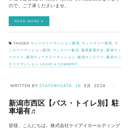
ので、ご了承くださいませ。
READ MORE
TAGGED
ウィークリーマンション新潟
,
ウィークリー新潟
,
マ
ンスリーマンション新潟
,
マンスリー新潟
,
家具家電付き
,
新潟ウィ
ークリー
,
新潟ウィークリーマンション
,
新潟マンスリー
,
新潟マン
ON
スリーマンション
LEAVE A COMMENT
新
潟
駅
北
WRITTEN BY
STAFFNIIGATA
18
9月
2024
,
口
か
ら
新潟市西区【バス・トイレ別】駐
徒
車場有♬
歩
２
分！
皆様、こんにちは。株式会社ケイアイホールディング
【バ