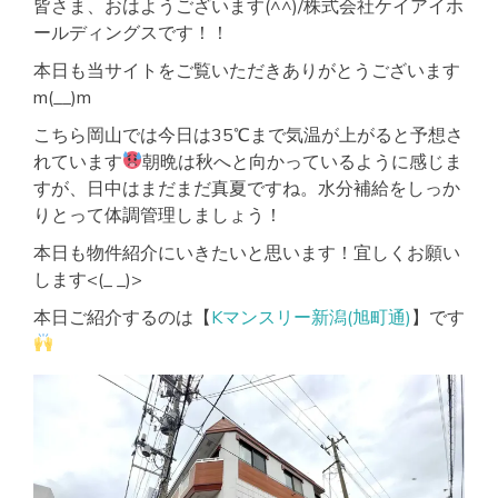
皆さま、おはようございます(^^)/株式会社ケイアイホ
駐
車
ールディングスです！！
場
有
本日も当サイトをご覧いただきありがとうございます
♬
m(__)m
こちら岡山では今日は35℃まで気温が上がると予想さ
れています
朝晩は秋へと向かっているように感じま
すが、日中はまだまだ真夏ですね。水分補給をしっか
りとって体調管理しましょう！
本日も物件紹介にいきたいと思います！宜しくお願い
します<(_ _)>
本日ご紹介するのは【
Kマンスリー新潟(旭町通)
】です