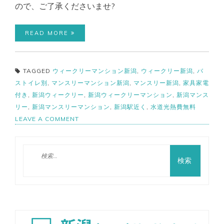
ので、ご了承くださいませ?‍
READ MORE
TAGGED
ウィークリーマンション新潟
,
ウィークリー新潟
,
バ
ストイレ別
,
マンスリーマンション新潟
,
マンスリー新潟
,
家具家電
付き
,
新潟ウィークリー
,
新潟ウィークリーマンション
,
新潟マンス
リー
,
新潟マンスリーマンション
,
新潟駅近く
,
水道光熱費無料
ON
LEAVE A COMMENT
新
潟
駅
検
ま
索:
で
徒
歩
8
分
☆
彡
【バ